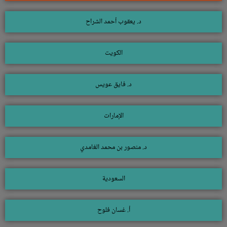
د. يعقوب أحمد الشراح
الكويت
د. فايق عويس
الإمارات
د. منصور بن محمد الغامدي
السعودية
أ. غسان فلوح