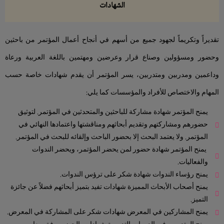
الشهادات
تقديراً وتكريماً لجهود جميع من أسهم في أنجاح أعمال المؤتمر من باحثين
وحضور ومسؤولين وصناع قرار وعرضين ومهتمين باللغة العربية ورعاة
وداعمين ومدربين ومتدربين، يسر المؤتمر أن يقدم شهادات خاصة حسب
المهام والاختصاص للأفراد والمؤسسات كما يلي:
يمنح المؤتمر شهادة مشاركة للباحثين والمتحدثين في المؤتمر. لتوثيق
حضورهم ومشاركتهم وتقديم أبحاثهم ومناقشتها واعتمادها النهائي في
المؤتمر. ولا يعتمد البحث إلا بحضور الباحث وإلقائه للبحث في المؤتمر.
يمنح المؤتمر شهادة حضور لمن يحضر المؤتمر، ويحضر الندوات
والفعاليات.
يمنح رؤساء الندوات شهادة شكر على ترؤس الندوات.
يمنح أصحاب الأبحاث المميزة شهادات تفيد بتميز أبحاثهم فضلاً عن جائزة
التميز.
يمنح المشاركين في المعرض شهادات شكر على المشاركة في المعرض.