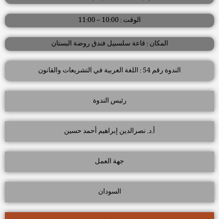
الوقت : 10:00 – 11:00
المكان : قاعة سلسبيل فندق روضة البستان
الندوة رقم 54 : اللغة العربية في التشريعات والقانون
رئيس الندوة
أ.د. نصرالدين إبراهيم أحمد حسين
جهة العمل
السودان