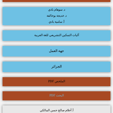
د. سوهام بادي
د. خديجة بوخالفة
أ. سامية بادي
آليات التمكين التشريعي للغة العربية
جهة العمل
الجزائر
الملخص PDF
البحث PDF
أ. أحلام صالح حسن المالكي