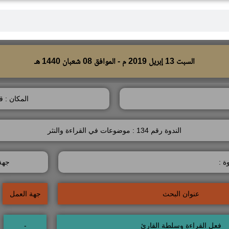
السبت 13 إبريل 2019 م - الموافق 08 شعبان 1440 هـ
المكان : ق
الندوة رقم 134 : موضوعات في القراءة والنثر
ة :
جهة
عنوان البحث
جهة العمل
فعل القراءة وسلطة القارئ
-