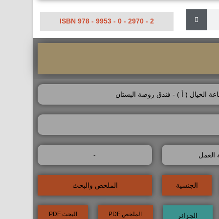
ISBN 978 - 9953 - 0 - 2970 - 2
اعة الخيال ( أ ) - فندق روضة البستان
 العمل
-
الجنسية
الملخص والبحث
الملخص PDF
البحث PDF
الجزائر