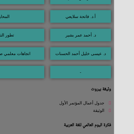
أ.د. فاتحة سلايعي
المحاو
د. أحمد عمر بشير
تطور الن
د. عيسى خليل أحمد الحسنات
اتجاهات معلمي صف
-
وثيقة بيروت
جدول أعمال المؤتمر الأول
الوثيقة
فكرة اليوم العالمي للغة العربية