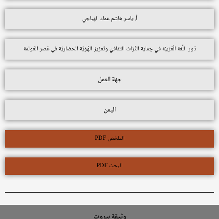
أ. ياسر هاشم عماد الهياجي
دَور اللُّغة الْعَرَبيَّة في حِماية التُّرَاث الثقافيّ وتَعزيز الهُوَيَّة الحضاريّة في عَصر العَولمة
جهة العمل
اليمن
الملخص PDF
البحث PDF
وثيقة بيروت