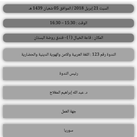
السبت 21 إبريل 2018 / الموافق 05 شعبان 1439 هـ
الوقت : 15:30 – 16:30
المكان : قاعة الخيال ( أ ) - فندق روضة البستان
الندوة رقم 123 : اللغة العربية والامن والهوية الدينية والحضارية
رئيس الندوة
د. عبد الله إبراهيم المغلاج
جهة العمل
سوريا