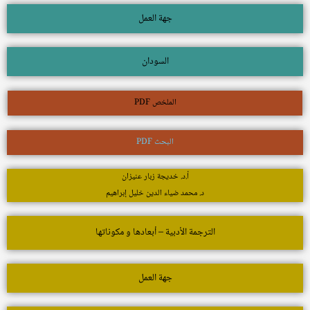
جهة العمل
السودان
الملخص PDF
البحث PDF
أ.د. خديجة زبار عنيزان
د. محمد ضياء الدين خليل إبراهيم
الترجمة الأدبية – أبعادها و مكوناتها
جهة العمل