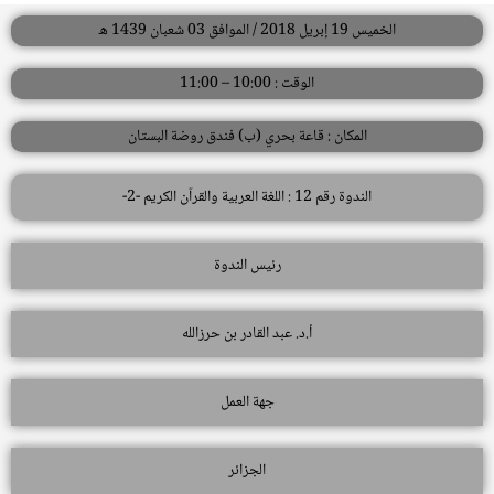
الخميس 19 إبريل 2018 / الموافق 03 شعبان 1439 ه
الوقت : 10:00 – 11:00
المكان : قاعة بحري (ب) فندق روضة البستان
الندوة رقم 12 : اللغة العربية والقرآن الكريم -2-
رئيس الندوة
أ.د. عبد القادر بن حرزالله
جهة العمل
الجزائر