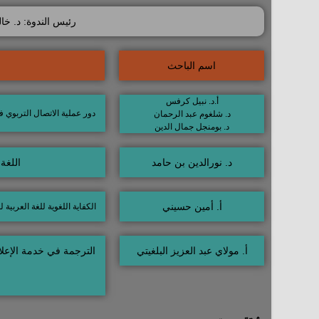
رئيس الندوة: د. خا
اسم الباحث
أ.د. نبيل كرفس
دور عملية الاتصال التربوي ف
د. شلغوم عبد الرحمان
د. بومنجل جمال الدين
د. نورالدين بن حامد
اللغة 
أ. أمين حسيني
الكفاية اللغوية للغة العربية 
أ. مولاي عبد العزيز البلغيتي
الترجمة في خدمة الإعل