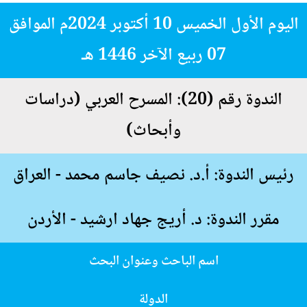
اليوم الأول الخميس 10 أكتوبر 2024م الموافق
07 ربيع الآخر 1446 هـ
الندوة رقم (20): المسرح العربي (دراسات
وأبحاث)
رئيس الندوة: أ.د. نصيف جاسم محمد - العراق
مقرر الندوة: د. أريج جهاد ارشيد - الأردن
اسم الباحث وعنوان البحث
الدولة