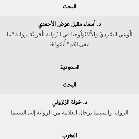
البحث
د. أسماء مقبل عوض الأحمدي
الْوَعِي السَّردِيِّ وَالأَيْدْيُولُوجيا فِي الرِّواية الْعَرَبِيَّةِ: رِوَاية “ما
تبقى لكم” أُنْمُوذَجًا
السعودية
البحث
د. خولة الزلزولي
الرواية والسينما ترحال العلامة من الرواية إلى السينما
المغرب