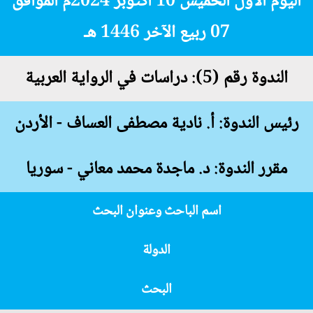
اليوم الأول الخميس 10 أكتوبر 2024م الموافق
07 ربيع الآخر 1446 هـ
الندوة رقم (5): دراسات في الرواية العربية
رئيس الندوة: أ. نادية مصطفى العساف - الأردن
مقرر الندوة: د. ماجدة محمد معاني - سوريا
اسم الباحث وعنوان البحث
الدولة
البحث