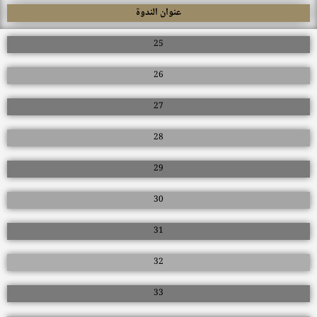
عنوان الندوة
25
26
27
28
29
30
31
32
33