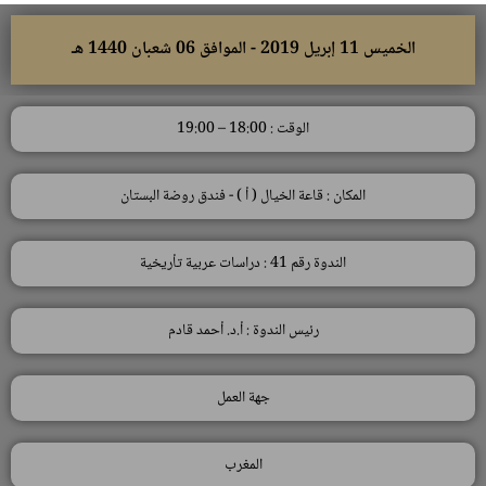
الخميس 11 إبريل 2019 - الموافق 06 شعبان 1440 هـ
الوقت : 18:00 – 19:00
المكان : قاعة الخيال ( أ ) - فندق روضة البستان
الندوة رقم 41 : دراسات عربية تأريخية
رئيس الندوة : أ.د. أحمد قادم
جهة العمل
المغرب