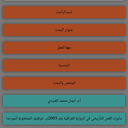
اسم الباحث
عنوان البحث
جهة العمل
الجنسية
الملخص والبحث
أ.د. ايمان محمد العبيدي
ماوراء القص التأريخي في الرواية العراقية بعد 2003م.. توظيف المخطوط أنموذجا