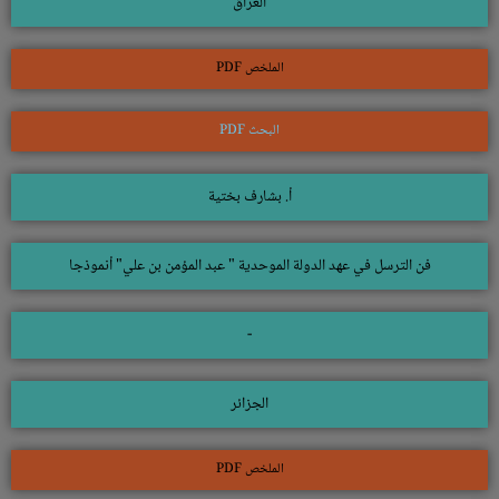
العراق
الملخص PDF
البحث PDF
أ. بشارف بختية
فن الترسل في عهد الدولة الموحدية " عبد المؤمن بن علي" أنموذجا
-
الجزائر
الملخص PDF