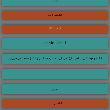
ليبيا
الملخص PDF
البحث PDF
أ. Dahiru Sani
العاطفة وأثرها الفني في قصيدة نيل المنى في مدح الشيخ مرتضى زاوية غُسَوْ لمحمد الأمين قَوْرَنْ وَالِ
-
نيجيريا
الملخص PDF