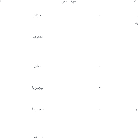
حث
جهة العمل
ا
-
الجزائر
ة
-
المغرب
-
عمان
-
نيجيريا
ر
-
نيجيريا