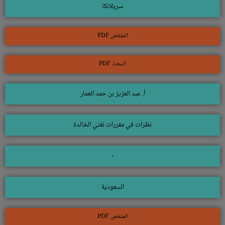
سريلانكا
الملخص PDF
البحث PDF
أ. عبد العزيز بن حمد العمار
نظرات في مقررات لغتي الخالدة
-
السعودية
الملخص PDF