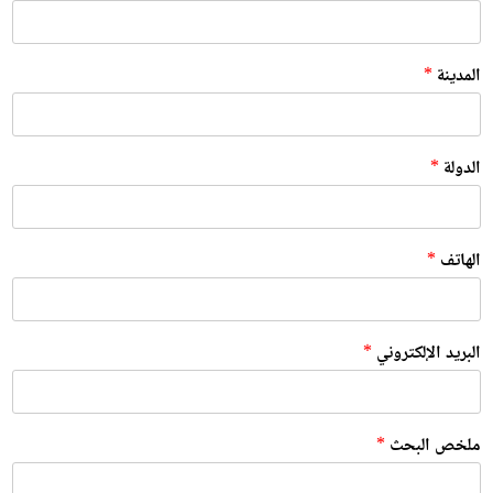
ا
س
م
المدينة
*
ت
ح
م
ي
الدولة
*
ل
ا
ل
إ
ل
الهاتف
*
ك
ت
ر
و
البريد الإلكتروني
*
ن
ي
ملخص البحث
*