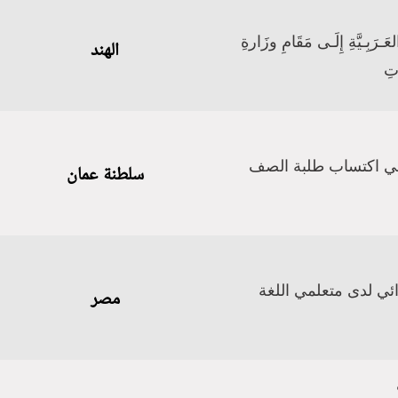
ـرَبِـيَّةِ إِلَـى مَقَامِ وزَارةِ
الهند
اتِ
ز في اكتساب طلبة الصف
سلطنة عمان
ئي لدى متعلمي اللغة
مصر