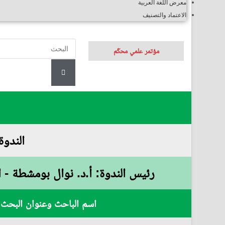
معرض اللغة العربية
الاعتماد والتصنيف
مؤتمر علمي محكّم
الندوة رقم (62): دراسات 
رئيس الندوة: أ.د. نوال بومشطة - ا
اسم الباحث وعنوان البحث