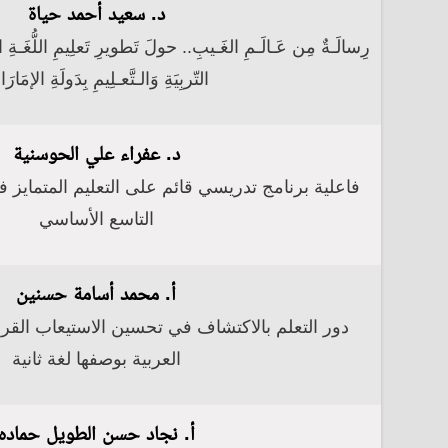
د. سعيد أحمد حياة
رِسالَـةٌ مِن عَـالَـمِ الغَـيبِ.. حولَ تَطويرِ تَعلِيمِ اللُّغَـةِ العَ
التّربِيَةِ وَالـتَّعـلِيمِ بِدَولَةِ الإمَارَ
د. عفراء علي الحوسنية
فاعلية برنامج تدريسي قائم على التعليم المتماي
التاسع الأساسي
أ. محمد أسامة حسنين
دور التعلم بالاكتشاف في تحسين الاستيعاب القرا
العربية بوصفها لغة ثانية
أ. نجاد حسن الطويل حماده