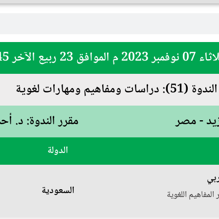
ربيع الآخر 1445 هـ
 دراسات ومفاهيم ومهارات لغوية
يد - مصر
مقرر الندوة: د. أح
الدولة
ربي
السعودية
 المفاهيم اللغوية