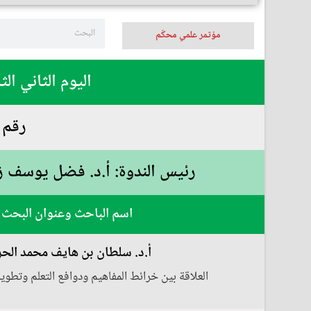
مؤتمر علمي محكّم
اليوم الثاني الثلاثاء 07 نوفمبر 2023 م الموافق 23 
رقم الندوة (51):
رئيس الندوة: أ.د. فضل يوسف ز
اسم الباحث وعنوان البحث
أ.د. سلطان بن هايف محمد الح
‏‏العلاقة بين خرائط المفاهيم ودوافع التعلم وتطوير