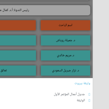
رئيس الندوة: أ.د. كمال عب
اسم الباحث
د. جميلة روباش
د. مريم خالدي
د. نزار جبريل السعودي
تعالق 
وثيقة بيروت
جدول أعمال المؤتمر الأول
الوثيقة