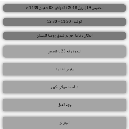
الخميس 19 إبريل 2018 / الموافق 03 شعبان 1439 ه
الوقت : 11:30 – 12:30
المكان : قاعة حراير فندق روضة البستان
الندوة رقم 23 : القصص
رئيس الندوة
د. أحمد مولاي لكبير
جهة العمل
الجزائر