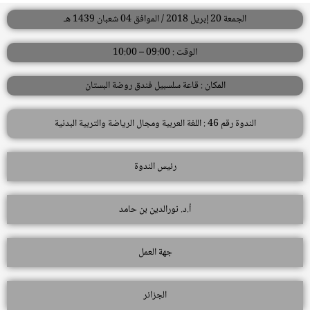
الجمعة 20 إبريل 2018 / الموافق 04 شعبان 1439 هـ
الوقت : 09:00 – 10:00
المكان : قاعة سلسبيل فندق روضة البستان
الندوة رقم 46 : اللغة العربية ومجال الرياضة والتربية البدنية
رئيس الندوة
أ.د. نورالدين بن حامد
جهة العمل
الجزائر