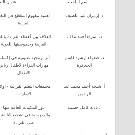
اسم الباحث
عنوان الب
د. إزمران عبد اللطيف
أهمية مفهوم المقطع في اللغ
العربية
د. إسراء أحمد نداف
العلاقة بين أخطاء القراءة بالل
العربية وخصوصيتها اللغوية
د. خضراء ارشود قاسم
أثر برمجية تعليمية في إكسا
الجعافرة
مهارات القراءة لأطفال رياض
الأطفال
أ. شيخة أحمد محمد عبد
مجتمعات التعلم القرائية - أوائ
الرحمن
الإمارات
أ. نادية كامل حشمة
دور المكتبات العامة منها
والمدرسية في تشجيع الناشئي
على القراءة