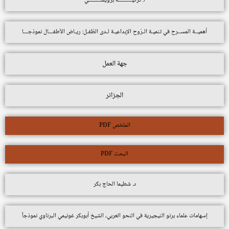
أ. تركيـــــــــة برويشــــــــي
أهميــة المســرح في تنميـة الـرّوح الإبداعيـة لـدى الطّفـل: ريـاض الأطفـــال نموذجـــا
جهة العمل
الجزائر
الملخص PDF
البحث PDF
د. شطيما الحاج بكر
إسهامات علماء برنو النيجيرية في النحو العربي، الشيخ أبوبكر غونيمي البرناوي نموذجاً