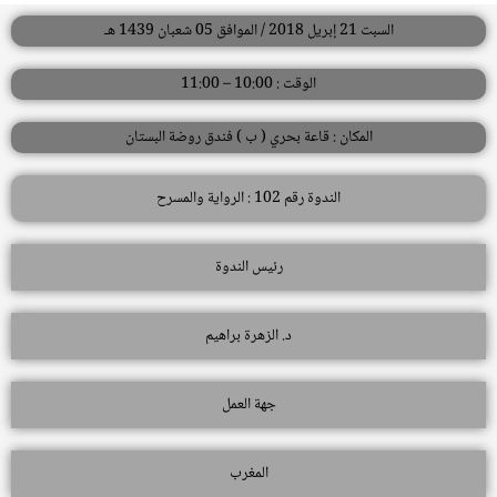
السبت 21 إبريل 2018 / الموافق 05 شعبان 1439 هـ
الوقت : 10:00 – 11:00
المكان : قاعة بحري ( ب ) فندق روضة البستان
الندوة رقم 102 : الرواية والمسرح
رئيس الندوة
د. الزهرة براهيم
جهة العمل
المغرب