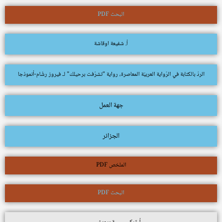
البحث PDF
أ. شفيعة اوقاشة
الردّ بالكتابة في الرّواية العربيّة المعاصرة، رواية "تشرّفت برحيلك" لـ فيروز رشّام-أنموذجا
جهة العمل
الجزائر
الملخص PDF
البحث PDF