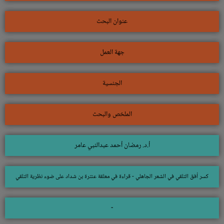
عنوان البحث
جهة العمل
الجنسية
الملخص والبحث
أ.د. رمضان أحمد عبدالنبي عامر
كسر أفق التلقي في الشعر الجاهلي - قراءة في معلقة عنترة بن شداد على ضوء نظرية التلقي
-