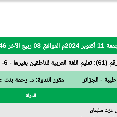
بيع الآخر 1446 هـ
ية للناطقين بغيرها - 6-
طيبة - الجزائر
مقرر الندوة: د. رحمة بنت عب
الدولة
ى عزت سليمان