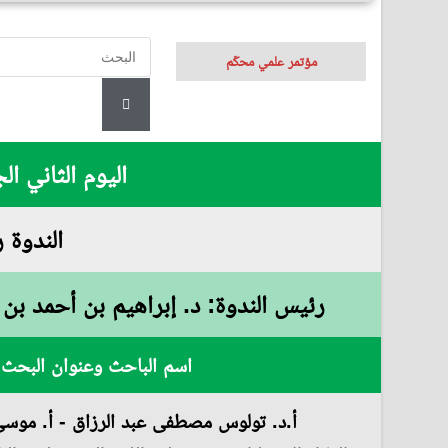
مؤتمر علمي محكّم
اليوم الثاني الجمعة 11 أكتوبر 2024م الموافق 08 ر
الندوة رقم (61): تعليم اللغة العرب
رئيس الندوة: د. إبراهيم بن أحمد بن 
اسم الباحث وعنوان البحث
أ.د. تولوس مصطفى عبد الرزاق - أ. موس