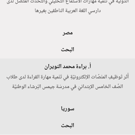
الدولية في تنمية مهارات الاستماع التحليلي والتحدث المتصل لدى
دارسي اللغة العربية الناطقين بغيرها
مصر
البحث
أ. براءة محمد النويران
أَثَر تَوظيفِ المنَصَّات الإلكترونيَّةِ في تَنْمية مهارة القراءة لدى طلاب
الصَّف الخامس الإبتدائيّ في مدرسَة جيمس البَرشاء الوطنيَّة
سوريا
البحث