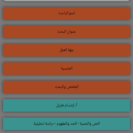
اسم الباحث
عنوان البحث
جهة العمل
الجنسية
الملخص والبحث
أ. إبتسام هزيل
النص والنصية - الحد والمفهوم - دراسة تحليلية