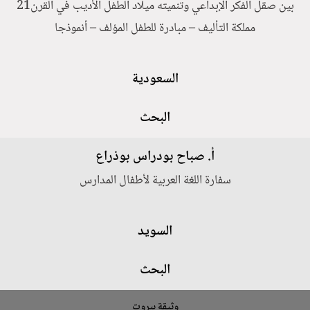
بين صقل الفكر الإبداعي وتنميته ميلاد الطفل الأديب في القرن21
مملكة التأليف – مبادرة للطفل المؤلف – أنموذجا
السعودية
البحث
أ. صباح بودراس بوذراع
سفارة اللغة العربية لأطفال المدارس
السويد
البحث
وثيقة بيروت