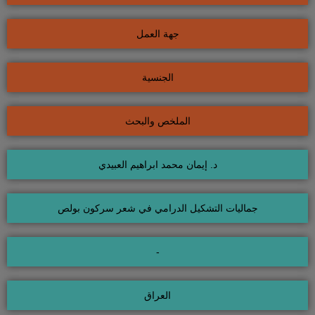
جهة العمل
الجنسية
الملخص والبحث
د. إيمان محمد ابراهيم العبيدي
جماليات التشكيل الدرامي في شعر سركون بولص
-
العراق