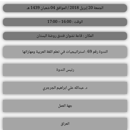
الجمعة 20 إبريل 2018 / الموافق 04 شعبان 1439 هـ
الوقت : 16:00 – 17:00
المكان : قاعة نشوان فندق روضة البستان
الندوة رقم 69 : استراتيجيات في تعلم اللغة العربية ومهاراتها
رئيس الندوة
د. عبدالله علي ابراهيم الجرجري
جهة العمل
العراق